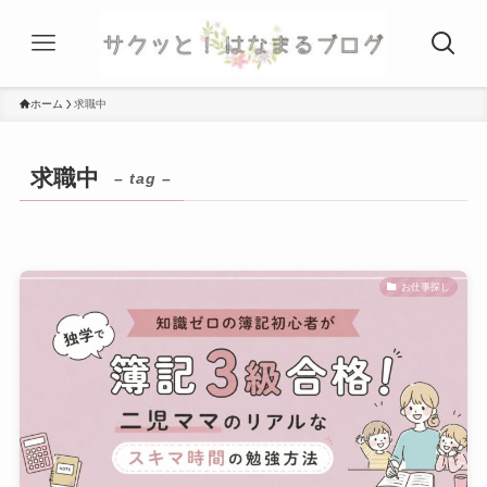
ホーム
求職中
求職中
– tag –
お仕事探し